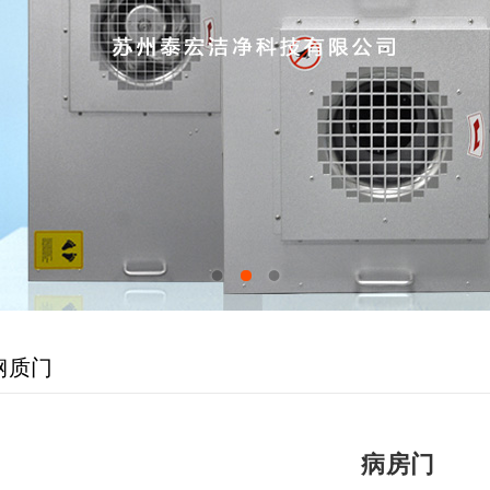
1
2
3
钢质门
病房门