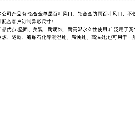
本公司产品有:铝合金单层百叶风口、铝合金防雨百叶风口、不
可配合客户订制异形尺寸!
产品优点:坚固、美观、耐腐蚀、耐高温永久性使用,广泛用于
冶炼、隧道、船舶石化等潮湿处、腐蚀处、高温处;也可用于一