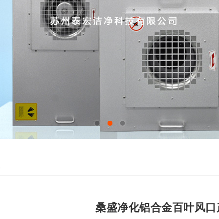
1
2
3
息
桑盛净化铝合金百叶风口