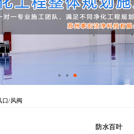
1
2
3
风口/风阀
防水百叶